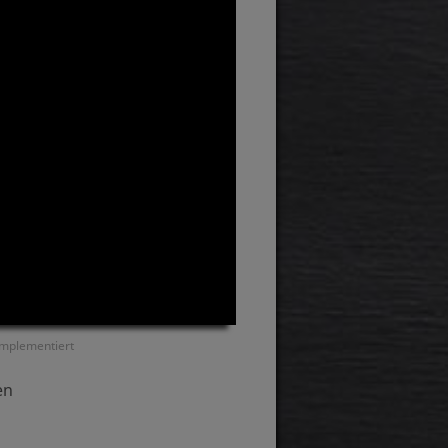
implementiert
en