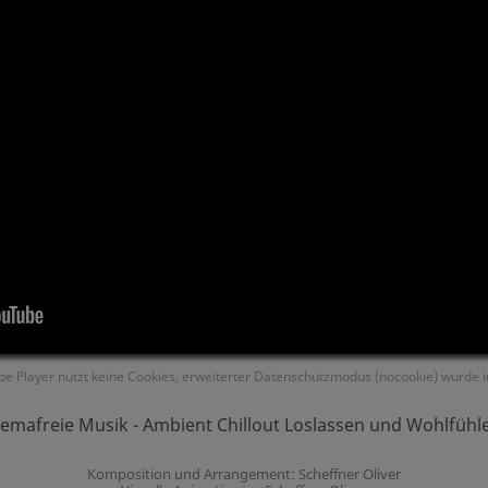
be Player nutzt keine Cookies, erweiterter Datenschutzmodus (nocookie) wurde 
emafreie Musik - Ambient Chillout Loslassen und Wohlfühl
Komposition und Arrangement: Scheffner Oliver