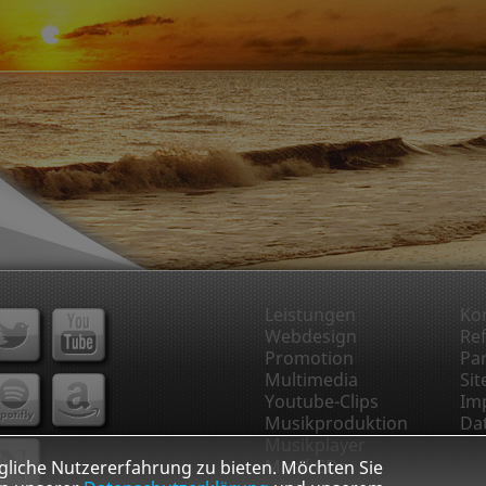
Leistungen
Ko
Webdesign
Re
Promotion
Pa
Multimedia
Si
Youtube-Clips
Im
Musikproduktion
Da
Musikplayer
MusikCDs
liche Nutzererfahrung zu bieten. Möchten Sie