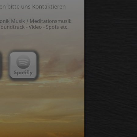
en bitte uns Kontaktieren
tronik Musik / Meditationsmusik
undtrack - Video - Spots etc.