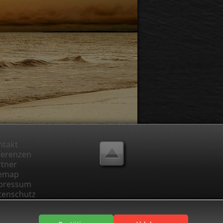
ntakt
ferenzen
rtner
temap
pressum
tenschutz