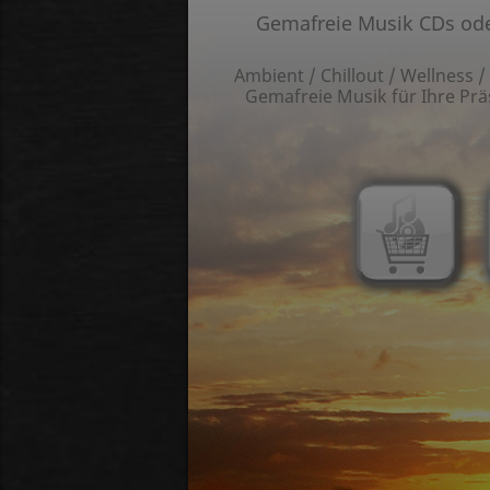
Gemafreie Musik CDs oder
Ambient / Chillout / Wellness 
Gemafreie Musik für Ihre Präs